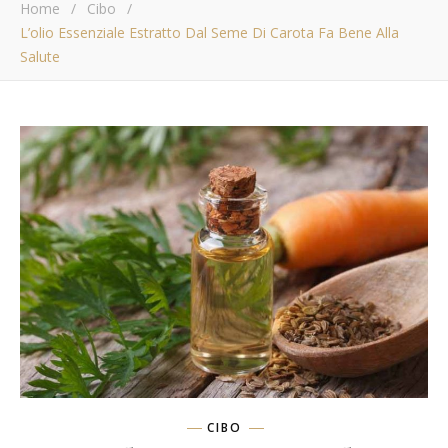
Home
/
Cibo
/
L’olio Essenziale Estratto Dal Seme Di Carota Fa Bene Alla
Salute
CIBO