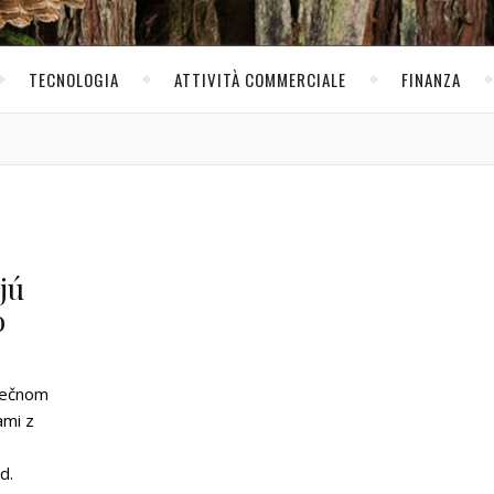
TECNOLOGIA
ATTIVITÀ COMMERCIALE
FINANZA
jú
o
zpečnom
ami z
d.