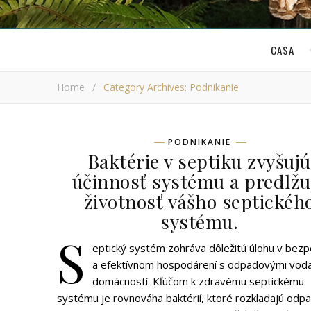
CASA
Home
/
Category Archives: Podnikanie
PODNIKANIE
Baktérie v septiku zvyšujú
účinnosť systému a predlžu
životnosť vášho septickéh
systému.
S
eptický systém zohráva dôležitú úlohu v be
a efektívnom hospodárení s odpadovými vod
domácností. Kľúčom k zdravému septickému
systému je rovnováha baktérií, ktoré rozkladajú odpa