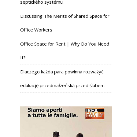
septického systému.
Discussing The Merits of Shared Space for
Office Workers
Office Space for Rent | Why Do You Need
It?
Dlaczego każda para powinna rozważyć
edukację przedmałżeńską przed ślubem