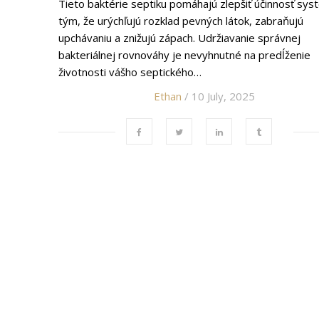
Tieto baktérie septiku pomáhajú zlepšiť účinnosť sy
tým, že urýchľujú rozklad pevných látok, zabraňujú
upchávaniu a znižujú zápach. Udržiavanie správnej
bakteriálnej rovnováhy je nevyhnutné na predĺženie
životnosti vášho septického…
Ethan
/ 10 July, 2025