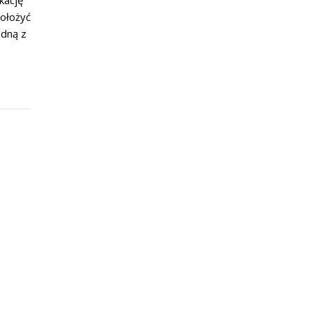
kację
ołożyć
edną z