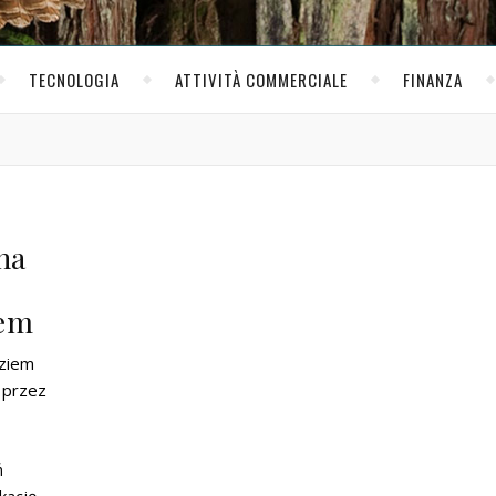
TECNOLOGIA
ATTIVITÀ COMMERCIALE
FINANZA
na
bem
dziem
 przez
ń