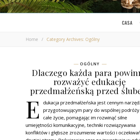
CASA
Home
/
Category Archives: Ogólny
OGÓLNY
Dlaczego każda para powin
rozważyć edukację
przedmałżeńską przed ślu
E
dukacja przedmałżeńska jest cennym narzę
przygotowującym pary do wspólnej podróży
całe życie, pomagając im rozwinąć silne
umiejętności komunikacyjne, techniki rozwiązywania
konfliktów i głębsze zrozumienie wartości i oczekiwa