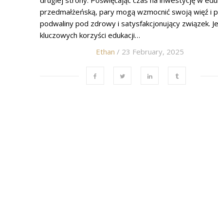
drugiej strony. Poświęcając czas na inwestycję w edu
przedmałżeńską, pary mogą wzmocnić swoją więź i p
podwaliny pod zdrowy i satysfakcjonujący związek. J
kluczowych korzyści edukacji…
Ethan
/ 23 February, 2025