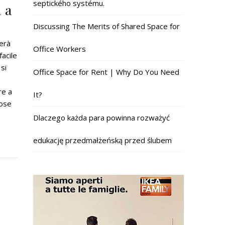
septického systému.
 a
Discussing The Merits of Shared Space for
erà
Office Workers
facile
si
Office Space for Rent | Why Do You Need
re a
It?
cose
Dlaczego każda para powinna rozważyć
edukację przedmałżeńską przed ślubem