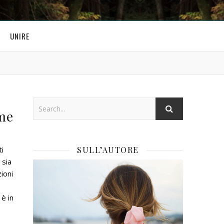
UNIRE
me
ti
SULL’AUTORE
sia
ioni
,
è in