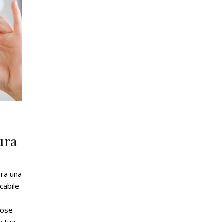
ura
era una
cabile
cose
a tua