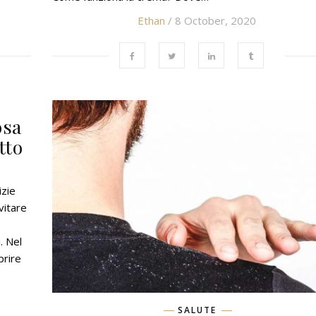
Ethan
/ 8 October, 2020
osa
tto
izie
vitare
. Nel
prire
SALUTE