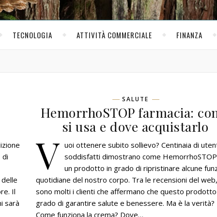
TECNOLOGIA
ATTIVITÀ COMMERCIALE
FINANZA
SALUTE
HemorrhoSTOP farmacia: co
si usa e dove acquistarlo
V
dizione
uoi ottenere subito sollievo? Centinaia di uten
 di
soddisfatti dimostrano come HemorrhoSTOP 
un prodotto in grado di ripristinare alcune funz
 delle
quotidiane del nostro corpo. Tra le recensioni del web
e. Il
sono molti i clienti che affermano che questo prodotto 
i sarà
grado di garantire salute e benessere. Ma è la verità?
Come funziona la crema? Dove…