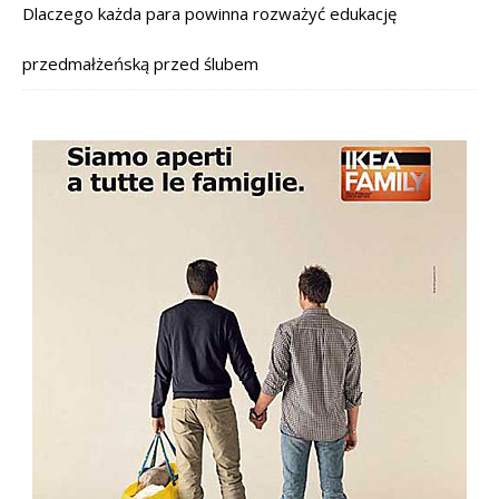
Dlaczego każda para powinna rozważyć edukację
przedmałżeńską przed ślubem