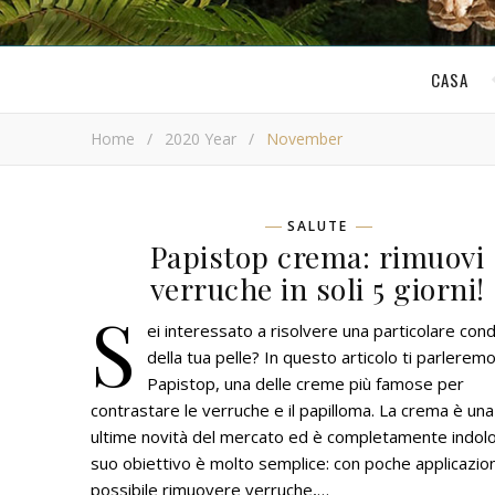
CASA
Home
/
2020 Year
/
November
SALUTE
Papistop crema: rimuovi
verruche in soli 5 giorni!
S
ei interessato a risolvere una particolare con
della tua pelle? In questo articolo ti parleremo
Papistop, una delle creme più famose per
contrastare le verruche e il papilloma. La crema è una
ultime novità del mercato ed è completamente indolor
suo obiettivo è molto semplice: con poche applicazion
possibile rimuovere verruche,…