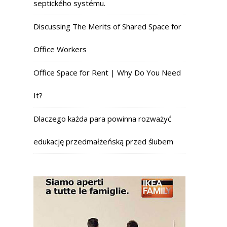
septického systému.
Discussing The Merits of Shared Space for
Office Workers
Office Space for Rent | Why Do You Need
It?
Dlaczego każda para powinna rozważyć
edukację przedmałżeńską przed ślubem