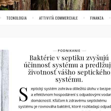
TECNOLOGIA
ATTIVITÀ COMMERCIALE
FINANZA
PODNIKANIE
Baktérie v septiku zvyšujú
účinnosť systému a predlžu
životnosť vášho septického
systému.
S
eptický systém zohráva dôležitú úlohu v bezp
a efektívnom hospodárení s odpadovými voda
domácností. Kľúčom k zdravému septickému
systému je rovnováha baktérií, ktoré rozkladajú odpad