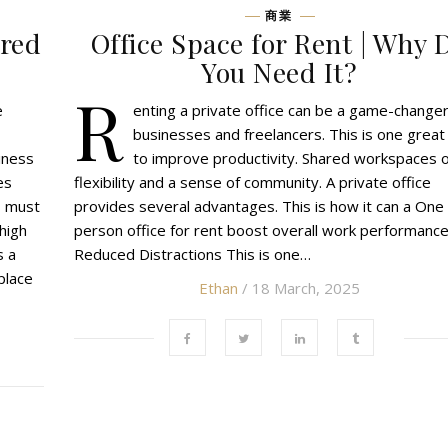
商業
ared
Office Space for Rent | Why 
You Need It?
R
e
enting a private office can be a game-changer
businesses and freelancers. This is one grea
iness
to improve productivity. Shared workspaces o
es
flexibility and a sense of community. A private office
s must
provides several advantages. This is how it can a One
high
person office for rent boost overall work performance
s a
Reduced Distractions This is one…
place
Ethan
/ 18 March, 2025