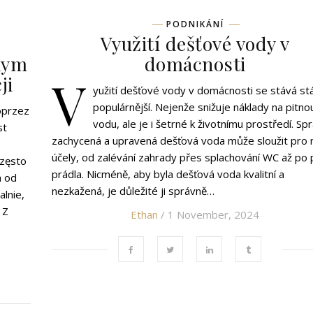
PODNIKÁNÍ
Využití dešťové vody v
nym
domácnosti
V
ji
yužití dešťové vody v domácnosti se stává st
populárnější. Nejenže snižuje náklady na pitno
oprzez
vodu, ale je i šetrné k životnímu prostředí. Sp
st
zachycená a upravená dešťová voda může sloužit pro 
účely, od zalévání zahrady přes splachování WC až po 
często
prádla. Nicméně, aby byla dešťová voda kvalitní a
a od
nezkažená, je důležité ji správně…
lnie,
 Z
Ethan
/ 1 November, 2024