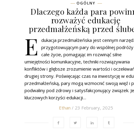
OGÓLNY
Dlaczego każda para powin
rozważyć edukację
przedmałżeńską przed ślu
E
dukacja przedmałżeńska jest cennym narzę
przygotowującym pary do wspólnej podróży
całe życie, pomagając im rozwinąć silne
umiejętności komunikacyjne, techniki rozwiązywania
konfliktów i głębsze zrozumienie wartości i oczekiwa
drugiej strony. Poświęcając czas na inwestycję w edu
przedmałżeńską, pary mogą wzmocnić swoją więź i p
podwaliny pod zdrowy i satysfakcjonujący związek. J
kluczowych korzyści edukacji…
Ethan
/ 23 February, 2025