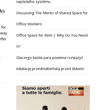
septického systému.
Do
Discussing The Merits of Shared Space for
Office Workers
 for
t way
Office Space for Rent | Why Do You Need
ffer
It?
.
Dlaczego każda para powinna rozważyć
edukację przedmałżeńską przed ślubem