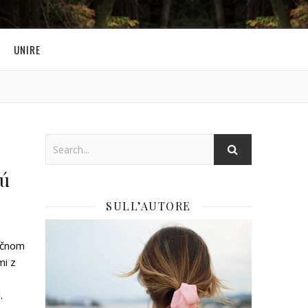
UNIRE
jú
SULL’AUTORE
ečnom
mi z
.