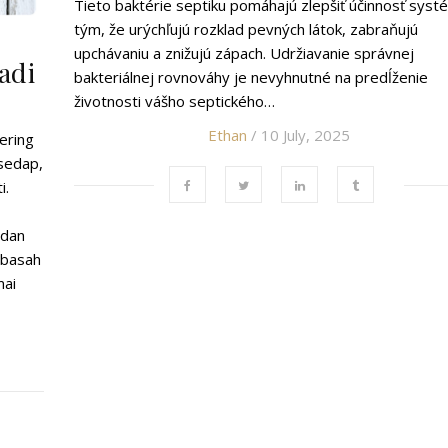
Tieto baktérie septiku pomáhajú zlepšiť účinnosť syst
tým, že urýchľujú rozklad pevných látok, zabraňujú
upchávaniu a znižujú zápach. Udržiavanie správnej
adi
bakteriálnej rovnováhy je nevyhnutné na predĺženie
životnosti vášho septického…
Ethan
/ 10 July, 2025
ering
sedap,
i.
 dan
 basah
mai