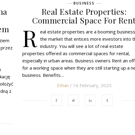
BUSINESS
na
Real Estate Properties:
Commercial Space For Ren
R
bem
eal estate properties are a booming business
the market that entices more investors into t
dziem
industry. You will see a lot of real estate
 przez
properties offered as commercial spaces for rental,
especially in urban areas. Business owners Rent an off
for a working space when they are still starting up a 
ń
business. Benefits…
kację
ołożyć
Ethan
/ 16 February, 2025
edną z