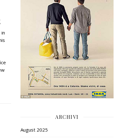
t
 in
his
ice
new
ARCHIVI
August 2025