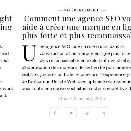
RÉFÉRENCEMENT
ight
Comment une agence SEO vo
king
aide à créer une marque en li
plus forte et plus reconnaissa
U
s
ne agence SEO joue un rôle crucial dans la
s and
construction d’une marque en ligne plus forte
rious
plus reconnaissable en exploitant des straté
h
d’optimisation des moteurs de recherche pour amélior
visibilité, générer du trafic et améliorer l’expérience g
e
de l’utilisateur. Un site Web bien optimisé est essentie
etwork
pour toute entreprise souhaitant rester compétitive 
 and…
Ethan
/ 8 January, 2025