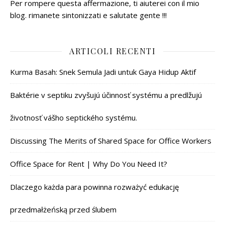
Per rompere questa affermazione, ti aiuterei con il mio
blog. rimanete sintonizzati e salutate gente !!!
ARTICOLI RECENTI
Kurma Basah: Snek Semula Jadi untuk Gaya Hidup Aktif
Baktérie v septiku zvyšujú účinnosť systému a predlžujú
životnosť vášho septického systému.
Discussing The Merits of Shared Space for Office Workers
Office Space for Rent | Why Do You Need It?
Dlaczego każda para powinna rozważyć edukację
przedmałżeńską przed ślubem