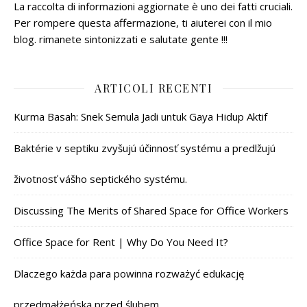
La raccolta di informazioni aggiornate è uno dei fatti cruciali.
Per rompere questa affermazione, ti aiuterei con il mio
blog. rimanete sintonizzati e salutate gente !!!
ARTICOLI RECENTI
Kurma Basah: Snek Semula Jadi untuk Gaya Hidup Aktif
Baktérie v septiku zvyšujú účinnosť systému a predlžujú
životnosť vášho septického systému.
Discussing The Merits of Shared Space for Office Workers
Office Space for Rent | Why Do You Need It?
Dlaczego każda para powinna rozważyć edukację
przedmałżeńską przed ślubem