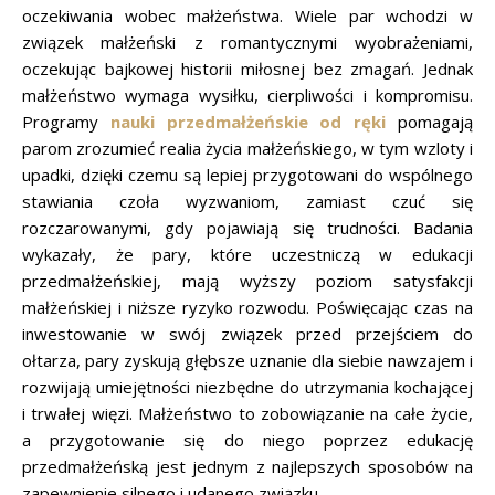
oczekiwania wobec małżeństwa. Wiele par wchodzi w
związek małżeński z romantycznymi wyobrażeniami,
oczekując bajkowej historii miłosnej bez zmagań. Jednak
małżeństwo wymaga wysiłku, cierpliwości i kompromisu.
Programy
nauki przedmałżeńskie od ręki
pomagają
parom zrozumieć realia życia małżeńskiego, w tym wzloty i
upadki, dzięki czemu są lepiej przygotowani do wspólnego
stawiania czoła wyzwaniom, zamiast czuć się
rozczarowanymi, gdy pojawiają się trudności. Badania
wykazały, że pary, które uczestniczą w edukacji
przedmałżeńskiej, mają wyższy poziom satysfakcji
małżeńskiej i niższe ryzyko rozwodu. Poświęcając czas na
inwestowanie w swój związek przed przejściem do
ołtarza, pary zyskują głębsze uznanie dla siebie nawzajem i
rozwijają umiejętności niezbędne do utrzymania kochającej
i trwałej więzi. Małżeństwo to zobowiązanie na całe życie,
a przygotowanie się do niego poprzez edukację
przedmałżeńską jest jednym z najlepszych sposobów na
zapewnienie silnego i udanego związku.