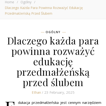
Home
/
Ogólny
/
Dlaczego Każda Para Powinna Rozważyć Edukację
Przedmałżeńską Przed Ślubem
OGÓLNY
Dlaczego każda para
powinna rozważyć
edukację
przedmałżeńską
przed ślubem
Ethan
/ 23 February, 2025
dukacja przedmałżeńska jest cennym narzędziem