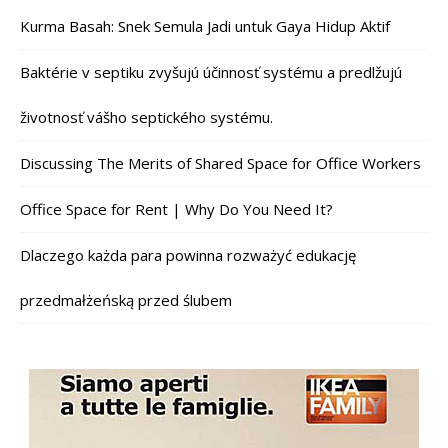
Kurma Basah: Snek Semula Jadi untuk Gaya Hidup Aktif
Baktérie v septiku zvyšujú účinnosť systému a predlžujú
životnosť vášho septického systému.
Discussing The Merits of Shared Space for Office Workers
Office Space for Rent | Why Do You Need It?
Dlaczego każda para powinna rozważyć edukację
przedmałżeńską przed ślubem