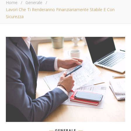
Home
/
Generale
/
Lavori Che Ti Renderanno Finanziariamente Stabile E Con
Sicurezza
GENERALE