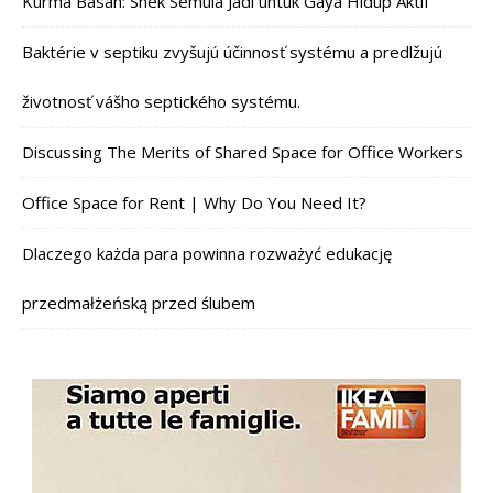
Kurma Basah: Snek Semula Jadi untuk Gaya Hidup Aktif
Baktérie v septiku zvyšujú účinnosť systému a predlžujú
životnosť vášho septického systému.
Discussing The Merits of Shared Space for Office Workers
Office Space for Rent | Why Do You Need It?
Dlaczego każda para powinna rozważyć edukację
przedmałżeńską przed ślubem