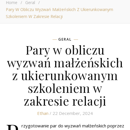
Home
/
Geral
/
Pary W Obliczu Wyzwań Małżeńskich Z Ukierunkowanym
Szkoleniem W Zakresie Relacji
GERAL
Pary w obliczu
wyzwań małżeńskich
z ukierunkowanym
szkoleniem w
zakresie relacji
Ethan
/ 22 December, 2024
rzygotowanie par do wyzwań małżeńskich poprzez