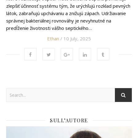
zlepšiť účinnosť systému tým, že urýchľujú rozklad pevných
látok, zabraňujú upchávaniu a znižujú zápach. Udržiavanie
správnej bakteriálnej rovnováhy je nevyhnutné na
predĺženie životnosti vášho septického…
Ethan
/ 10 July, 2025
SULL’AUTORE