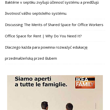
Baktérie v septiku zvyšujú účinnosť systému a predlžujú
životnosť vášho septického systému.
Discussing The Merits of Shared Space for Office Workers
Office Space for Rent | Why Do You Need It?
Dlaczego każda para powinna rozważyć edukację
przedmałżeńską przed ślubem