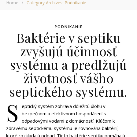
Home
/
Category Archives: Podnikanie
PODNIKANIE
Baktérie v septiku
zvyšujú účinnosť
systému a predlžujú
životnosť vášho
septického systému.
S
eptický systém zohráva dôležitú úlohu v
bezpečnom a efektívnom hospodárení s
odpadovými vodami z domácností. Kľúčom k
zdravému septickému systému je rovnováha baktérií,
ktoré rozkladajú odpad. Tieto baktérie septiku pomáhajú