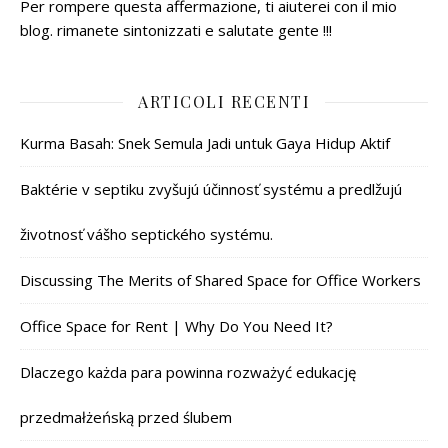
Per rompere questa affermazione, ti aiuterei con il mio
blog. rimanete sintonizzati e salutate gente !!!
ARTICOLI RECENTI
Kurma Basah: Snek Semula Jadi untuk Gaya Hidup Aktif
Baktérie v septiku zvyšujú účinnosť systému a predlžujú
životnosť vášho septického systému.
Discussing The Merits of Shared Space for Office Workers
Office Space for Rent | Why Do You Need It?
Dlaczego każda para powinna rozważyć edukację
przedmałżeńską przed ślubem