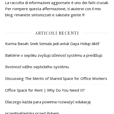
La raccolta di informazioni aggiornate è uno dei fatti cruciali.
Per rompere questa affermazione, ti aiuterei con il mio
blog. rimanete sintonizzati e salutate gente !!!
ARTICOLI RECENTI
Kurma Basah: Snek Semula Jadi untuk Gaya Hidup Aktif
Baktérie v septiku zvyšujú účinnosť systému a predlžujú
životnosť vášho septického systému.
Discussing The Merits of Shared Space for Office Workers
Office Space for Rent | Why Do You Need It?
Dlaczego każda para powinna rozważyć edukację
przedmałżeńską przed ślubem