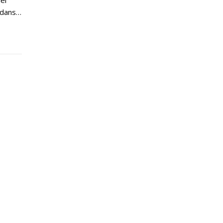
el
 dans…