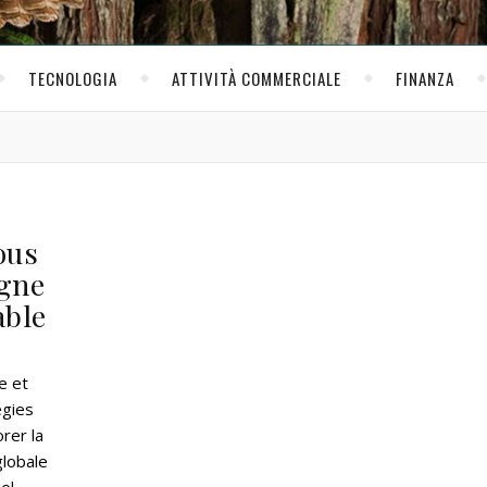
TECNOLOGIA
ATTIVITÀ COMMERCIALE
FINANZA
ous
igne
able
e et
égies
rer la
globale