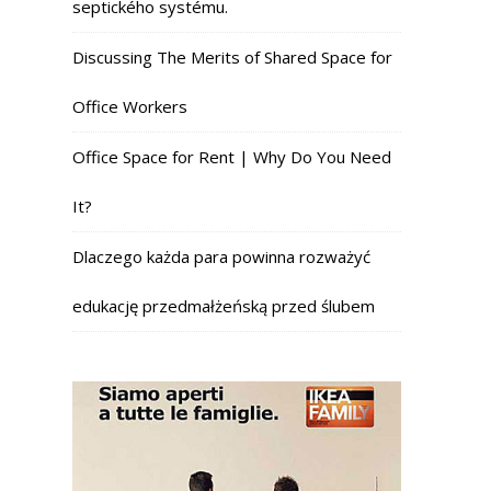
septického systému.
Discussing The Merits of Shared Space for
Office Workers
Office Space for Rent | Why Do You Need
It?
Dlaczego każda para powinna rozważyć
edukację przedmałżeńską przed ślubem