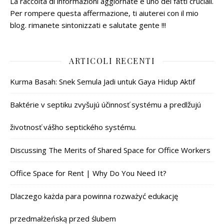
La raccolta di informazioni aggiornate è uno dei fatti cruciali.
Per rompere questa affermazione, ti aiuterei con il mio
blog. rimanete sintonizzati e salutate gente !!!
ARTICOLI RECENTI
Kurma Basah: Snek Semula Jadi untuk Gaya Hidup Aktif
Baktérie v septiku zvyšujú účinnosť systému a predlžujú
životnosť vášho septického systému.
Discussing The Merits of Shared Space for Office Workers
Office Space for Rent | Why Do You Need It?
Dlaczego każda para powinna rozważyć edukację
przedmałżeńską przed ślubem