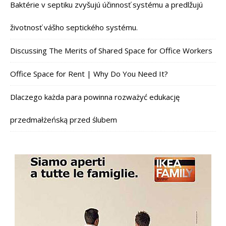
Baktérie v septiku zvyšujú účinnosť systému a predlžujú
životnosť vášho septického systému.
Discussing The Merits of Shared Space for Office Workers
Office Space for Rent | Why Do You Need It?
Dlaczego każda para powinna rozważyć edukację
przedmałżeńską przed ślubem