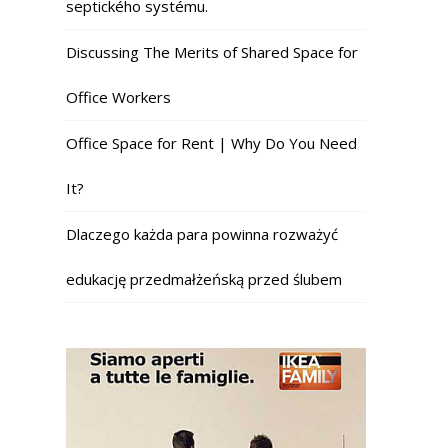
septického systému.
Discussing The Merits of Shared Space for
Office Workers
Office Space for Rent | Why Do You Need
It?
Dlaczego każda para powinna rozważyć
edukację przedmałżeńską przed ślubem