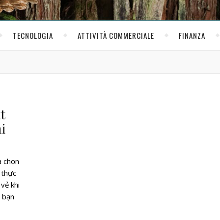
TECNOLOGIA
ATTIVITÀ COMMERCIALE
FINANZA
t
i
a chọn
 thực
vẻ khi
g bạn