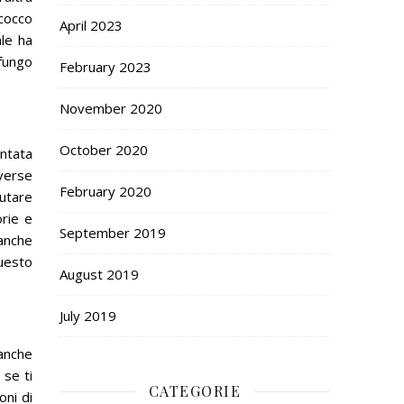
 cocco
April 2023
ale ha
fungo
February 2023
November 2020
October 2020
ntata
iverse
February 2020
iutare
orie e
September 2019
 anche
questo
August 2019
July 2019
 anche
 se ti
CATEGORIE
oni di