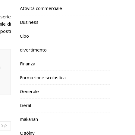
Attività commerciale
 serie
Business
ile di
sposti
Cibo
divertimento
Finanza
i
Formazione scolastica
Generale
Geral
makanan
0
Ogólny