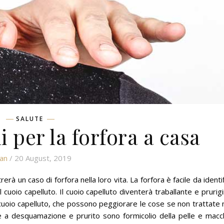
SALUTE
 per la forfora a casa
an
/ 20 August, 2019
erà un caso di forfora nella loro vita.
La forfora è facile da identi
l cuoio capelluto.
Il cuoio capelluto diventerà traballante e prurig
l cuoio capelluto, che possono peggiorare le cose se non trattate
ltre a desquamazione e prurito sono formicolio della pelle e macc