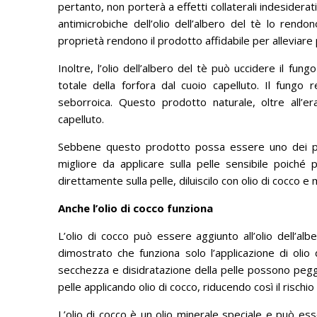
pertanto, non porterà a effetti collaterali indesiderat
antimicrobiche dell’olio dell’albero del tè lo rendo
proprietà rendono il prodotto affidabile per alleviare 
Inoltre, l’olio dell’albero del tè può uccidere il fu
totale della forfora dal cuoio capelluto.
Il fungo r
seborroica.
Questo prodotto naturale, oltre all’er
capelluto.
Sebbene questo prodotto possa essere uno dei più 
migliore da applicare sulla pelle sensibile poiché 
direttamente sulla pelle, diluiscilo con olio di cocco e
Anche l’olio di cocco funziona
L’olio di cocco può essere aggiunto all’olio dell’al
dimostrato che funziona solo l’applicazione di olio
secchezza e disidratazione della pelle possono pegg
pelle applicando olio di cocco, riducendo così il rischio 
L’olio di cocco è un olio minerale speciale e può es