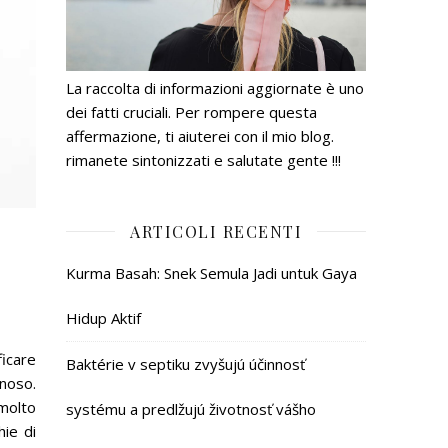
La raccolta di informazioni aggiornate è uno
dei fatti cruciali. Per rompere questa
affermazione, ti aiuterei con il mio blog.
rimanete sintonizzati e salutate gente !!!
ARTICOLI RECENTI
Kurma Basah: Snek Semula Jadi untuk Gaya
Hidup Aktif
ficare
Baktérie v septiku zvyšujú účinnosť
inoso.
 molto
systému a predlžujú životnosť vášho
hie di