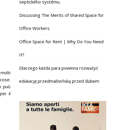
septického systému.
Discussing The Merits of Shared Space for
Office Workers
Office Space for Rent | Why Do You Need
It?
Dlaczego każda para powinna rozważyć
 molti
 cose.
edukację przedmałżeńską przed ślubem
i può
er il