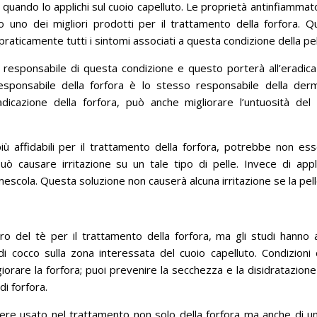
i quando lo applichi sul cuoio capelluto.
Le proprietà antinfiammat
no uno dei migliori prodotti per il trattamento della forfora.
Q
praticamente tutti i sintomi associati a questa condizione della pel
ngo responsabile di questa condizione e questo porterà all’eradic
esponsabile della forfora è lo stesso responsabile della derm
adicazione della forfora, può anche migliorare l’untuosità del 
affidabili per il trattamento della forfora, potrebbe non esse
può causare irritazione su un tale tipo di pelle.
Invece di appl
 mescola.
Questa soluzione non causerà alcuna irritazione se la pell
bero del tè per il trattamento della forfora, ma gli studi hanno
 di cocco sulla zona interessata del cuoio capelluto.
Condizioni
iorare la forfora;
puoi prevenire la secchezza e la disidratazione
di forfora.
sere usato nel trattamento non solo della forfora ma anche di un