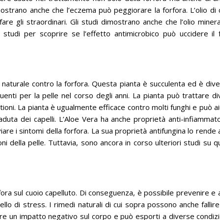
imostrano anche che l’eczema può peggiorare la forfora.
L’olio di
re gli straordinari.
Gli studi dimostrano anche che l’olio miner
studi per scoprire se l’effetto antimicrobico può uccidere il 
 naturale contro la forfora.
Questa pianta è succulenta ed è dive
enti per la pelle nel corso degli anni.
La pianta può trattare d
tioni.
La pianta è ugualmente efficace contro molti funghi e può a
aduta dei capelli.
L’Aloe Vera ha anche proprietà anti-infiammat
iare i sintomi della forfora.
La sua proprietà antifungina lo rende
ni della pelle.
Tuttavia, sono ancora in corso ulteriori studi su 
ora sul cuoio capelluto.
Di conseguenza, è possibile prevenire e
vello di stress.
I rimedi naturali di cui sopra possono anche fallire
e un impatto negativo sul corpo e può esporti a diverse condizi