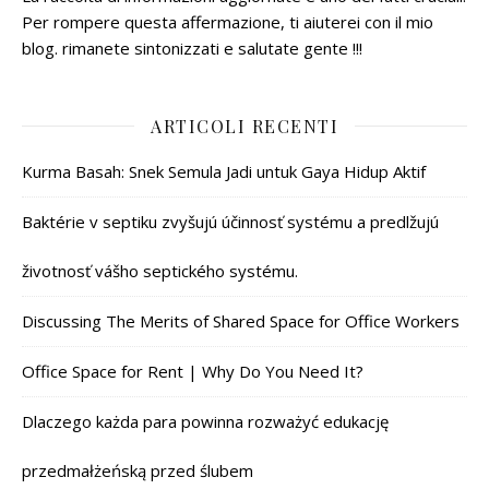
Per rompere questa affermazione, ti aiuterei con il mio
blog. rimanete sintonizzati e salutate gente !!!
ARTICOLI RECENTI
Kurma Basah: Snek Semula Jadi untuk Gaya Hidup Aktif
Baktérie v septiku zvyšujú účinnosť systému a predlžujú
životnosť vášho septického systému.
Discussing The Merits of Shared Space for Office Workers
Office Space for Rent | Why Do You Need It?
Dlaczego każda para powinna rozważyć edukację
przedmałżeńską przed ślubem