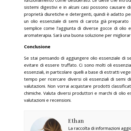
funzionamento come desiderato.
Le diete che introd
sistemi digestivi e in alcuni casi possono causare d
proprietà diuretiche e detergenti, quindi è adatto per 
un olio essenziale di semi di carota già preparat
semplice come l’aggiunta di diverse gocce di olio es
aromaterapia.
Sarà una buona soluzione per migliorare
Conclusione
Se stai pensando di aggiungere olio essenziale di se
evitare di essere truffato.
Ci sono molti oli essenzial
essenziali, in particolare quelli a base di estratti veg
tempo per ricercare diversi oli essenziali di semi d
valutazioni.
Non vorrai acquistare prodotti classificat
chimiche. Valuta diversi produttori e marchi di olio
valutazioni e recensioni.
Ethan
La raccolta di informazioni aggi