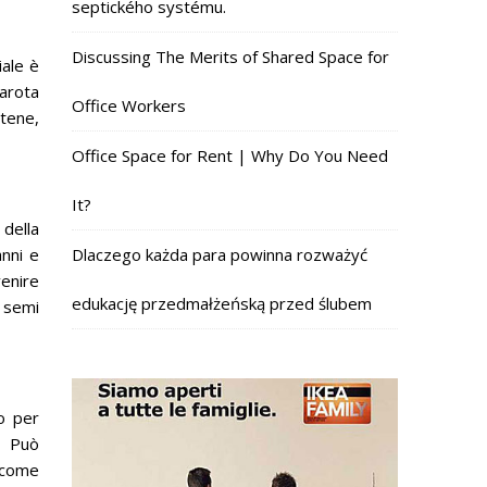
septického systému.
Discussing The Merits of Shared Space for
iale è
arota
Office Workers
otene,
Office Space for Rent | Why Do You Need
It?
 della
Dlaczego każda para powinna rozważyć
anni e
venire
edukację przedmałżeńską przed ślubem
i semi
o per
.
Può
i come