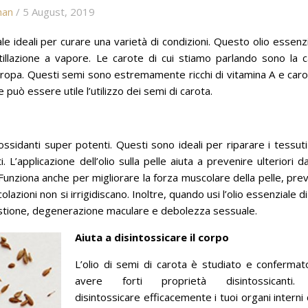
han
/ 5 August, 2019
le ideali per curare una varietà di condizioni.
Questo olio essenz
tillazione a vapore.
Le carote di cui stiamo parlando sono la c
uropa.
Questi semi sono estremamente ricchi di vitamina A e car
 può essere utile l’utilizzo dei semi di carota.
iossidanti super potenti.
Questi sono ideali per riparare i tessuti
ti.
L’applicazione dell’olio sulla pelle aiuta a prevenire ulteriori d
Funziona anche per migliorare la forza muscolare della pelle, pre
lazioni non si irrigidiscano.
Inoltre, quando usi l’olio essenziale d
gestione, degenerazione maculare e debolezza sessuale.
Aiuta a disintossicare il corpo
L’olio di semi di carota è studiato e confermat
avere forti proprietà disintossicanti
disintossicare efficacemente i tuoi organi intern