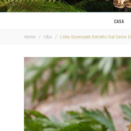
CASA
Home
/
Cibo
/
L’olio Essenziale Estratto Dal Seme D