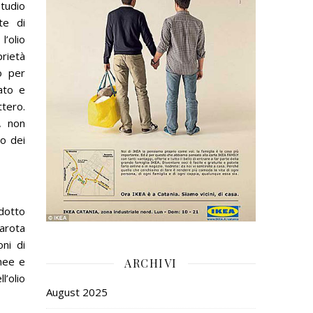
tudio
te di
’olio
ietà
o per
gato e
ttero.
, non
o dei
ndotto
carota
oni di
anee e
ARCHIVI
l’olio
August 2025