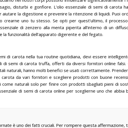
uciamo nei nostri corpi possono influenzare significativamente i 
isagio, disturbi e gonfiore.
L’olio essenziale di semi di carota ha
aiutare la digestione e prevenire la ritenzione di liquidi.
Puoi or
o o crearne uno tu stesso.
Se opti per quest’ultimo, il process
senziale di zenzero alla menta piperita all’interno di un diffus
 la funzionalità dell’apparato digerente e del fegato.
mi di carota nella tua routine quotidiana, devi essere intelligen
i di semi di carota truffa, offerti da diversi fornitori online falsi.
etali naturali, hanno molti benefici se usati correttamente.
Prender
i carota da vari fornitori e scegliere prodotti con buone recens
i come naturali solo per finire con prodotti sbagliati pieni di so
 essenziale di semi di carota online per sceglierne uno che abbia
ornate è uno dei fatti cruciali. Per rompere questa affermazione, t