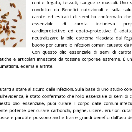
reni e fegato, tessuti, sangue e muscoli.
Uno s
condotto da Benefici nutrizionali e sulla salu
carote ed estratti di semi ha confermato che l
essenziale di carota includeva propr
cardioprotettive ed epato-protettive.
È adatt
neutralizzare la bile estrema rilasciata dal fe
buono per curare le infezioni comuni causate da i
Con questo olio essenziale di semi di carota
matiche e articolari innescate da tossine corporee estreme.
È un
reumatismi, edema e artrite.
tarti a stare al sicuro dalle infezioni.
Sulla base di uno studio co
ll’evidenza, è stato confermato che l’olio essenziale di semi di 
esto olio essenziale, puoi curare il corpo dalle comuni infezi
nte potente per curare carbonchi, piaghe, ulcere, eruzioni cut
tosse e parotite possono anche trarre grandi benefici dall’uso del