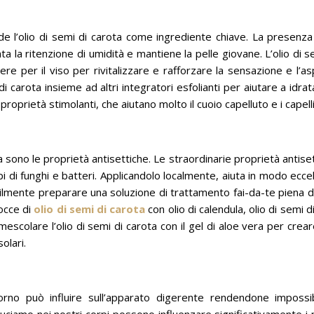
ude l’olio di semi di carota come ingrediente chiave.
La presenza 
nta la ritenzione di umidità e mantiene la pelle giovane.
L’olio di s
ere per il viso per rivitalizzare e rafforzare la sensazione e l’a
i carota insieme ad altri integratori esfolianti per aiutare a idrat
proprietà stimolanti, che aiutano molto il cuoio capelluto e i capelli
ta sono le proprietà antisettiche.
Le straordinarie proprietà antise
i di funghi e batteri.
Applicandolo localmente, aiuta in modo ecce
ilmente preparare una soluzione di trattamento fai-da-te piena di
occe di
olio di semi di carota
con olio di calendula, olio di semi d
mescolare l’olio di semi di carota con il gel di aloe vera per crea
olari.
no può influire sull’apparato digerente rendendone impossibi