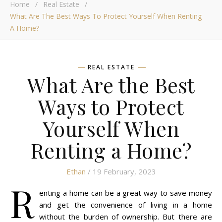
Home
/
Real Estate
/
What Are The Best Ways To Protect Yourself When Renting
A Home?
REAL ESTATE
What Are the Best
Ways to Protect
Yourself When
Renting a Home?
Ethan
/ 19 February, 2023
R
enting a home can be a great way to save money
and get the convenience of living in a home
without the burden of ownership. But there are