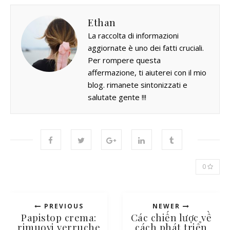
Ethan
La raccolta di informazioni
aggiornate è uno dei fatti cruciali.
Per rompere questa
affermazione, ti aiuterei con il mio
blog. rimanete sintonizzati e
salutate gente !!!
0
PREVIOUS
NEWER
Papistop crema:
Các chiến lược về
rimuovi verruche
cách phát triển