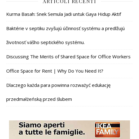
ARTICOLI RECENTI
Kurma Basah: Snek Semula Jadi untuk Gaya Hidup Aktif
Baktérie v septiku zvyšujú účinnosť systému a predlžujú
životnosť vášho septického systému.
Discussing The Merits of Shared Space for Office Workers
Office Space for Rent | Why Do You Need It?
Dlaczego każda para powinna rozważyć edukację
przedmałżeńską przed ślubem