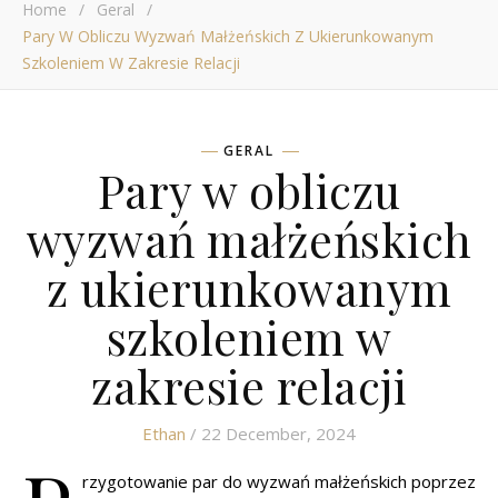
Home
/
Geral
/
Pary W Obliczu Wyzwań Małżeńskich Z Ukierunkowanym
Szkoleniem W Zakresie Relacji
GERAL
Pary w obliczu
wyzwań małżeńskich
z ukierunkowanym
szkoleniem w
zakresie relacji
Ethan
/ 22 December, 2024
rzygotowanie par do wyzwań małżeńskich poprzez