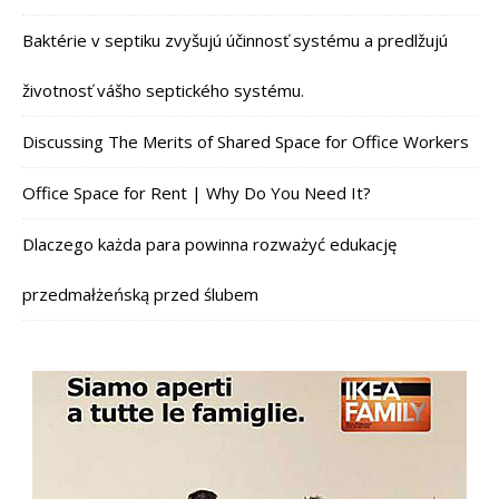
Baktérie v septiku zvyšujú účinnosť systému a predlžujú
životnosť vášho septického systému.
Discussing The Merits of Shared Space for Office Workers
Office Space for Rent | Why Do You Need It?
Dlaczego każda para powinna rozważyć edukację
przedmałżeńską przed ślubem